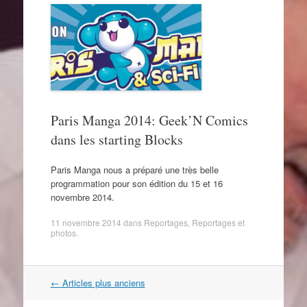
Paris Manga 2014: Geek’N Comics
dans les starting Blocks
Paris Manga nous a préparé une très belle
programmation pour son édition du 15 et 16
novembre 2014.
11 novembre 2014
dans
Reportages
,
Reportages et
photos
.
Navigation
←
Articles plus anciens
dans