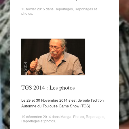
15 février 2015
dans
Reportages
,
Reportages et
photos
.
TGS 2014 : Les photos
Le 29 et 30 Novembre 2014 s’est déroulé l’édition
Automne du Toulouse Game Show (TGS)
19 décembre 2014
dans
Manga
,
Photos
,
Reportages
,
Reportages et photos
.