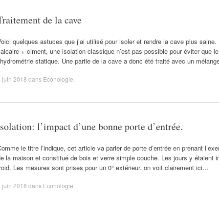
Traitement de la cave
oici quelques astuces que j’ai utilisé pour isoler et rendre la cave plus saine
alcaire + ciment, une isolation classique n’est pas possible pour éviter que
’hydrométrie statique. Une partie de la cave a donc été traité avec un mélan
 juin 2018
dans
Econologie
.
isolation: l’impact d’une bonne porte d’entrée.
omme le titre l’indique, cet article va parler de porte d’entrée en prenant l’ex
e la maison et constitué de bois et verre simple couche. Les jours y étaient 
roid. Les mesures sont prises pour un 0° extérieur. on voit clairement ici…
 juin 2018
dans
Econologie
.