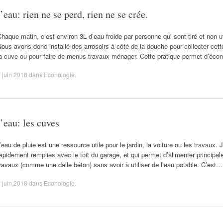
l’eau: rien ne se perd, rien ne se crée.
haque matin, c’est environ 3L d’eau froide par personne qui sont tiré et non ut
ous avons donc installé des arrosoirs à côté de la douche pour collecter cette
la cuve ou pour faire de menus travaux ménager. Cette pratique permet d’éc
 juin 2018
dans
Econologie
.
l’eau: les cuves
’eau de pluie est une ressource utile pour le jardin, la voiture ou les travaux.
apidement remplies avec le toit du garage, et qui permet d’alimenter principa
ravaux (comme une dalle béton) sans avoir à utiliser de l’eau potable. C’est…
 juin 2018
dans
Econologie
.