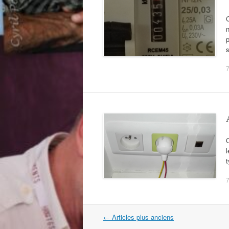
C
n
p
s
7
C
l
t
7
Navigation
←
Articles plus anciens
dans