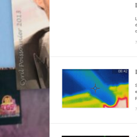
L
d
c
7
S
7