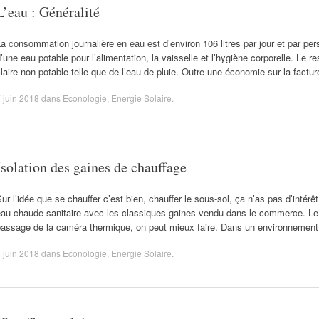
L’eau : Généralité
a consommation journalière en eau est d’environ 106 litres par jour et par pe
’une eau potable pour l’alimentation, la vaisselle et l’hygiène corporelle. Le r
laire non potable telle que de l’eau de pluie. Outre une économie sur la factur
 juin 2018
dans
Econologie
,
Energie Solaire
.
Isolation des gaines de chauffage
ur l’idée que se chauffer c’est bien, chauffer le sous-sol, ça n’as pas d’intérêt
eau chaude sanitaire avec les classiques gaines vendu dans le commerce. Le 
passage de la caméra thermique, on peut mieux faire. Dans un environnement
 juin 2018
dans
Econologie
,
Energie Solaire
.