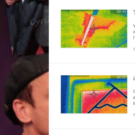
V
c
l
8
C
d
f
8