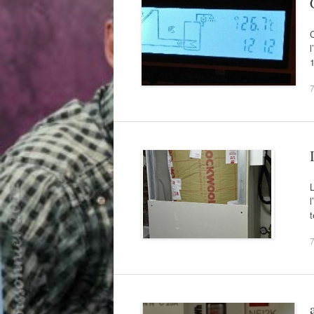
C
l
1
7
L
l
t
7