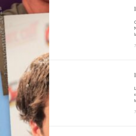
C
N
7
L
r
t
7