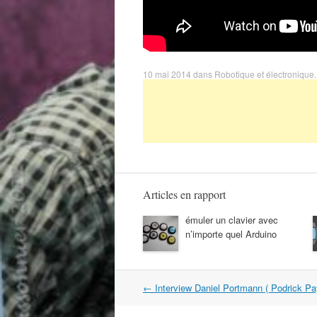
10 mai 2014
dans
Robotique et électronique
.
Articles en rapport
émuler un clavier avec
n’importe quel Arduino
Navigation
←
Interview Daniel Portmann ( Podrick P
dans
les