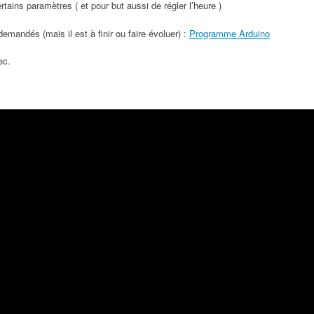
tains paramètres ( et pour but aussi de régler l’heure )
emandés (mais il est à finir ou faire évoluer) :
Programme Arduino
ec.