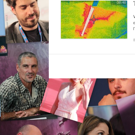
V
c
l
8