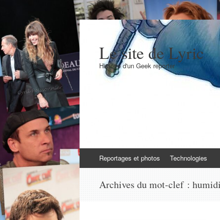
Le site de Lyric
Histoire d'un Geek reporter
Aller
Reportages et photos
Technologies
au
contenu
Archives du mot-clef :
humidi