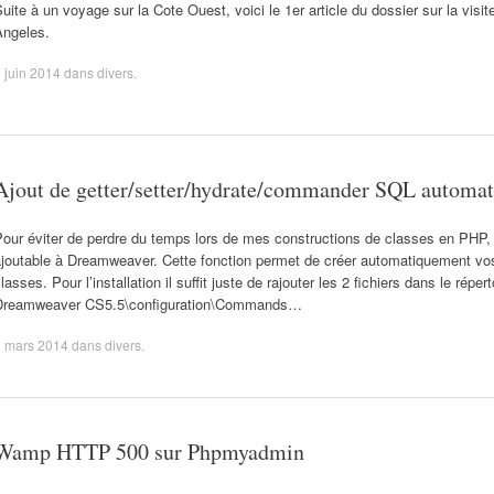
uite à un voyage sur la Cote Ouest, voici le 1er article du dossier sur la visit
Angeles.
 juin 2014
dans
divers
.
Ajout de getter/setter/hydrate/commander SQL automa
our éviter de perdre du temps lors de mes constructions de classes en PHP, j
joutable à Dreamweaver. Cette fonction permet de créer automatiquement vos 
lasses. Pour l’installation il suffit juste de rajouter les 2 fichiers dans le ré
Dreamweaver CS5.5\configuration\Commands…
5 mars 2014
dans
divers
.
Wamp HTTP 500 sur Phpmyadmin