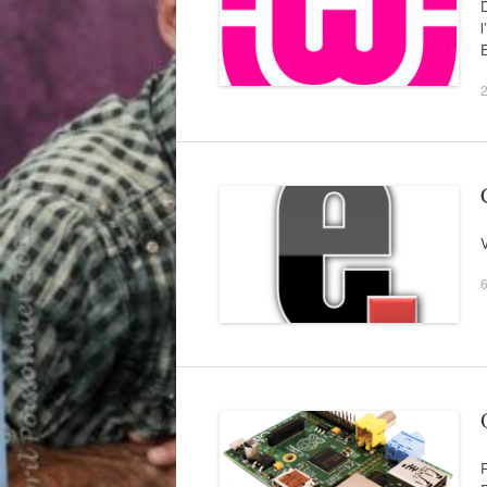
D
l
E
R