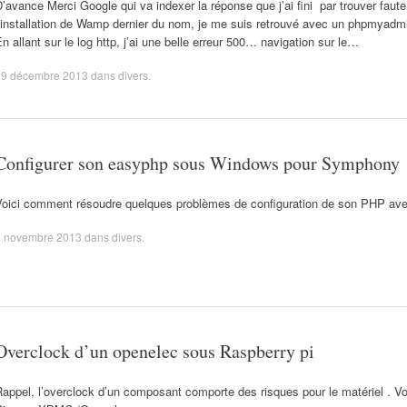
’avance Merci Google qui va indexer la réponse que j’ai fini par trouver faute 
’installation de Wamp dernier du nom, je me suis retrouvé avec un phpmyadmi
n allant sur le log http, j’ai une belle erreur 500… navigation sur le…
29 décembre 2013
dans
divers
.
Configurer son easyphp sous Windows pour Symphony
Voici comment résoudre quelques problèmes de configuration de son PHP a
6 novembre 2013
dans
divers
.
Overclock d’un openelec sous Raspberry pi
appel, l’overclock d’un composant comporte des risques pour le matériel . Vo