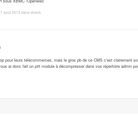
Pi sous XBMC /Openelec
7 août 2013
dans
divers
.
s
p pour leurs télécommerces, mais le gros pb de ce CMS c’est clairement son in
 vous ai donc fait un ptit module à décompresser dans vos répertoire admin pou