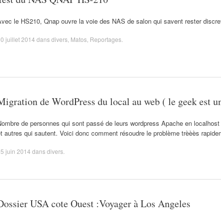
Avec le HS210, Qnap ouvre la voie des NAS de salon qui savent rester discre
0 juillet 2014
dans
divers
,
Matos
,
Reportages
.
Migration de WordPress du local au web ( le geek est un
Nombre de personnes qui sont passé de leurs wordpress Apache en localhost 
t autres qui sautent. Voici donc comment résoudre le problème trèèès rapide
5 juin 2014
dans
divers
.
Dossier USA cote Ouest :Voyager à Los Angeles