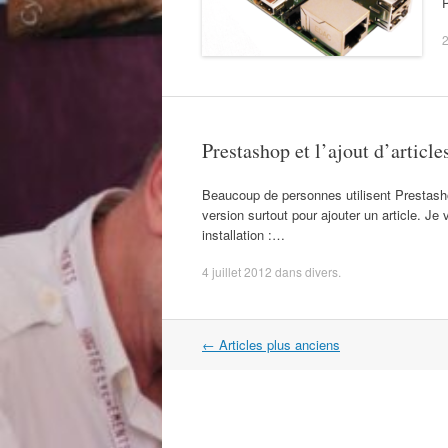
2
Prestashop et l’ajout d’article
Beaucoup de personnes utilisent Prestasho
version surtout pour ajouter un article. Je
installation :…
4 juillet 2012
dans
divers
.
Navigation
←
Articles plus anciens
dans
les
articles