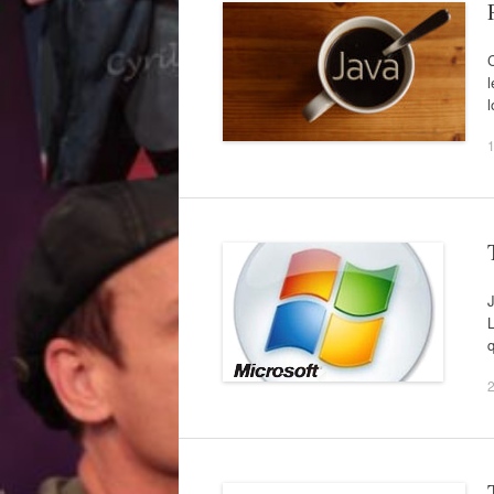
C
l
J
L
q
2