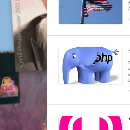
S
1
P
a
c