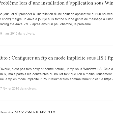
Problème lors d’une installation d’application sous W
e jour j’ai dû procéder à l’installation d’une solution applicative sur un nou
e choix) malgré un Java à jour je suis tombé sur ce genre de message à l’inst
loading the Java VM » après avoir un peu cherché, le problème…
19 mars 2016
dans
divers
.
Tuto : Configurer un ftp en mode implicite sous IIS ( ftp
’avoue, c’est pas très sexy et contre nature, un ftp sous Windows IIS. Cela 
inux, mais parfois les contraintes du boulot font que l’on a malheureusemen
ue le ftp en mode implicite ? Pour résumer très sommairement c’est le https
7 février 2016
dans
divers
.
Test du NAS QNAP HS-210