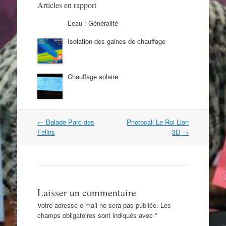
Articles en rapport
L’eau : Généralité
Isolation des gaines de chauffage
Chauffage solaire
Navigation
←
Balade Parc des
Photocall Le Roi Lion
dans
Felins
3D
→
les
articles
Laisser un commentaire
Votre adresse e-mail ne sera pas publiée.
Les
champs obligatoires sont indiqués avec
*