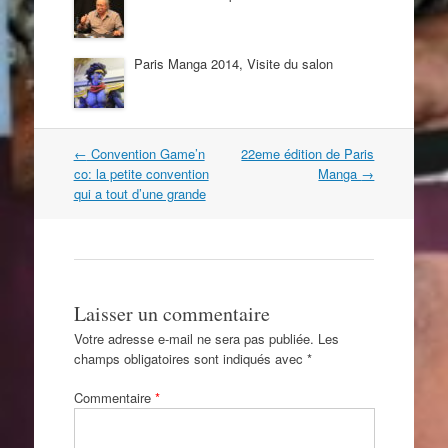
Paris Manga 2014, Visite du salon
Navigation
←
Convention Game’n
22eme édition de Paris
dans
co: la petite convention
Manga
→
les
qui a tout d’une grande
articles
Laisser un commentaire
Votre adresse e-mail ne sera pas publiée.
Les
champs obligatoires sont indiqués avec
*
Commentaire
*