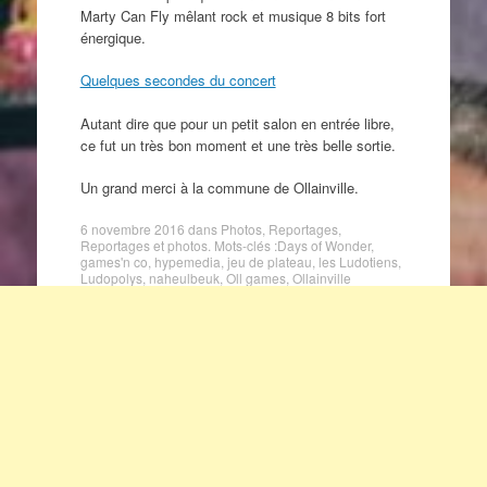
Marty Can Fly mêlant rock et musique 8 bits fort
énergique.
Quelques secondes du concert
Autant dire que pour un petit salon en entrée libre,
ce fut un très bon moment et une très belle sortie.
Un grand merci à la commune de Ollainville.
6 novembre 2016
dans
Photos
,
Reportages
,
Reportages et photos
. Mots-clés :
Days of Wonder
,
games'n co
,
hypemedia
,
jeu de plateau
,
les Ludotiens
,
Ludopolys
,
naheulbeuk
,
Oll games
,
Ollainville