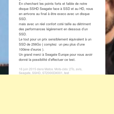
En cherchant les points forts et faible de notre
disque SSHD
Seagate
face à SSD et au HD, nous
en arrivons au final à être execo avec un disque
SSD.
mais avec un réel confort coté taille au détriment
des performances légèrement en dessous d’un
SSD.
Le tout pour un prix sensiblement équivalent à un
SSD de 256Go ( comptez un peu plus d’une
100ène d’euros ).
Un grand merci à
Seagate
Europe pour nous avoir
donné la possibilité d’effectuer ce test.
16 juin 2015
dans
Matos
. Mots-clés :
2To
,
avis
,
Seagate
,
SSHD
,
ST2000DX001
,
test