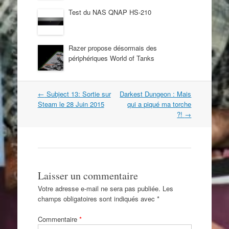
Test du NAS QNAP HS-210
Razer propose désormais des
périphériques World of Tanks
Navigation
←
Subject 13: Sortie sur
Darkest Dungeon : Mais
dans
Steam le 28 Juin 2015
qui a piqué ma torche
les
?!
→
articles
Laisser un commentaire
Votre adresse e-mail ne sera pas publiée.
Les
champs obligatoires sont indiqués avec
*
Commentaire
*